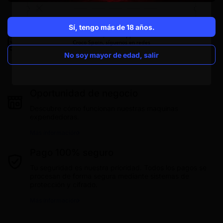
Sí, tengo más de 18 años.
Envió gratis en pedidos superiores a 40€
Disfruta de envió express 24/48h gratuito en compras
No soy mayor de edad, salir
superiores a 40€.
Más información
Oportunidad de negocio
Descubre cómo funcionan nuestras maquinas
expendedoras.
Más información
Pago 100% seguro
Tu seguridad es nuestra prioridad. Todos los pagos se
procesan de forma segura mediante sistemas de
protección y cifrado.
Más información