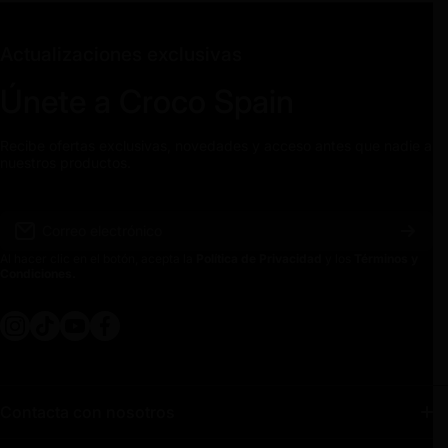
Actualizaciones exclusivas
Únete a Croco Spain
Recibe ofertas exclusivas, novedades y acceso antes que nadie a
nuestros productos.
Correo electrónico
Al hacer clic en el botón, acepta la
Política de Privacidad
y los
Términos y
Condiciones.
instagramcom/crocospain
tiktokcom/@crocospain
youtubecom/@crocospain
facebookcom/crocospainoficial
Contacta con nosotros