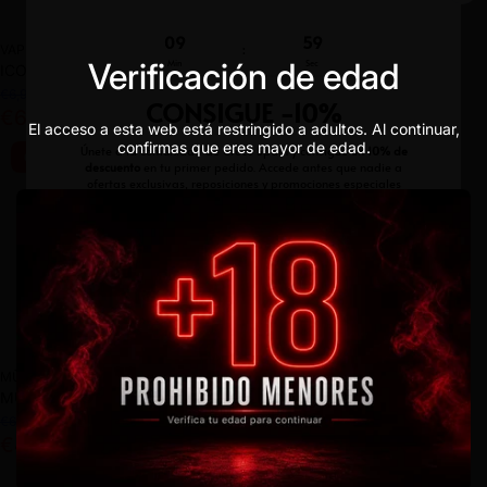
VAPEAME
WAVE VAPE
Verificación de edad
ICON - 900
WAVE SWITCH - 40000
€6,90
€24,90
€6,55
€21,90
El acceso a esta web está restringido a adultos. Al continuar,
confirmas que eres mayor de edad.
Oferta
MÜBAR
MÜBAR
MÜBAR KUBA 700
MÜBAR EVO 800
€6,50
€5,40
€4,90