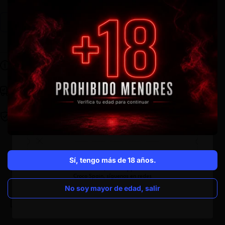
Haz una pregunta
Compartir
Descripción
Envíos y devoluciones
Compra 100% segura
Flores de cáñamo premium cultivadas en Europa
Bolsa resellable a prueba de olor
15 gramos
AMNESIA
Sí, tengo más de 18 años.
Envío gratis en toda la península en compras
superiores a 40€
No soy mayor de edad, salir
Productos revisados y soporte en caso de
incidencia