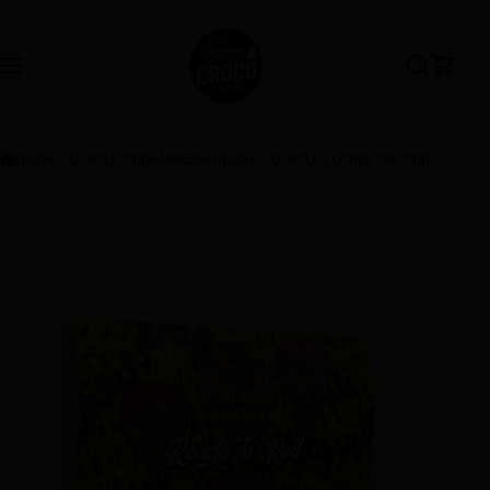
Saltar al contenido
READY-TO-ROLL CBD
AMNESIA READY-TO-ROLL FLORES 15R CBD