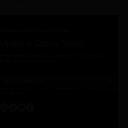
Más información
Actualizaciones exclusivas
Únete a Croco Spain
Recibe ofertas exclusivas, novedades y acceso antes que
nadie a nuestros productos.
Correo electrónico
Al hacer clic en el botón, acepta la
Política de Privacidad
y los
Términos
y Condiciones.
instagramcom/crocospain
tiktokcom/@crocospain
youtubecom/@crocospain
facebookcom/crocospainoficial