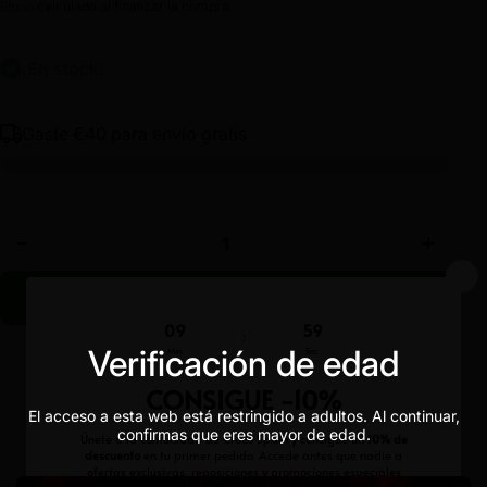
Envío
calculado al finalizar la compra.
¡En stock!
Gaste
€40
para envío gratis
Disminuir
Aumentar
cantidad
cantidad
para
para
AMNESIA
AMNESIA
READY-
READY-
TO-ROLL
TO-ROLL
FLORES
FLORES
Añadir al carrito
15R CBD
15R CBD
Verificación de edad
Estoy de acuerdo con los
Términos y Condiciones.
El acceso a esta web está restringido a adultos. Al continuar,
confirmas que eres mayor de edad.