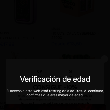
MUSS
(10 UDS) CAJA CYBERFLEX -
MUSS
25000
CYBERFLEX - 25000
Desde €13,50
€17,99
Verificación de edad
El acceso a esta web está restringido a adultos. Al continuar,
confirmas que eres mayor de edad.
MUSS
(10 UDS) CAJA MUSS
MUSS
MARMOL - 700
MARMOL - 700