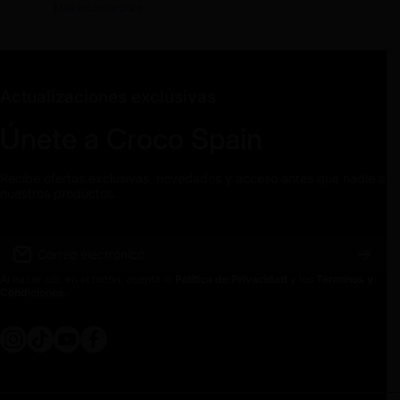
Más información
Actualizaciones exclusivas
Únete a Croco Spain
Recibe ofertas exclusivas, novedades y acceso antes que nadie a
nuestros productos.
Correo electrónico
Al hacer clic en el botón, acepta la
Política de Privacidad
y los
Términos y
Condiciones.
instagramcom/crocospain
tiktokcom/@crocospain
youtubecom/@crocospain
facebookcom/crocospainoficial