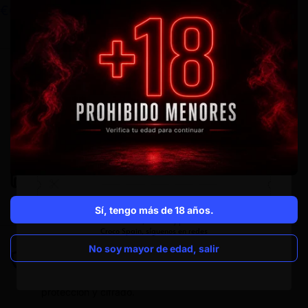
€50,00
€6,55
Envió gratis en pedidos superiores a 40€
Disfruta de envió express 24/48h gratuito en compras
superiores a 40€.
Más información
Oportunidad de negocio
Descubre cómo funcionan nuestras maquinas
expendedoras.
Sí, tengo más de 18 años.
Más información
Pago 100% seguro
No soy mayor de edad, salir
Tu seguridad es nuestra prioridad. Todos los pagos se
procesan de forma segura mediante sistemas de
protección y cifrado.