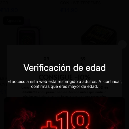
3GR
CON LIVE TERPENES
€18,90
€14,90
Agotado
Verificación de edad
MUSS
IGUANA SMOKE
El acceso a esta web está restringido a adultos. Al continuar,
CYBERFLEX - 25000
DIAMONDS CBD 98% 1GR
confirmas que eres mayor de edad.
€17,99
€14,90