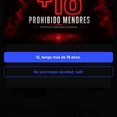
IGUANA SMOKE
IGUANA SMOKE
DRY SIFT HASH 2GR - CBD
FROZEN GOLDEN CIDER 2GR -
15%
CBD
€12,90
€14,90
Oferta
Sí, tengo más de 18 años.
No soy mayor de edad, salir
IGUANA SMOKE
IGUANA SMOKE
GELATO - FLORES CBD 3GR
GELATO READY-TO-ROLL
FLORES 15R CBD