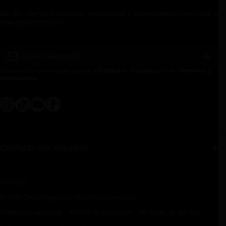
Recibe ofertas exclusivas, novedades y acceso antes que nadie a
nuestros productos.
Correo electrónico
Al hacer clic en el botón, acepta la
Política de Privacidad
y los
Términos y
Condiciones.
instagramcom/crocospain
tiktokcom/@crocospain
youtubecom/@crocospain
facebookcom/crocospainoficial
Contacta con nosotros
(+34) 631 456 698
Español
Pulsa para contactar por WhatsApp
© 2026 Croco Vapes SLU. Derechos reservados.
Marbella, Málaga
Política de reembolso
Política de privacidad
Términos del servicio
29602, España