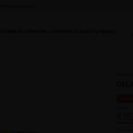
or
Descargas
Contacto
SECHABLES
ZONA CHILL
OFERTAS
LOCALIZA TU PEDIDO
A
PROVEED
GELA
23% of
€21,90
€16
Impuestos
Envío
calc