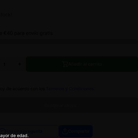
stock!
te
€40
para envío gratis
ir
Aumentar
ad
cantidad
para
TO
GELATO
Añadir al carrito
Y-
READY-
TO-ROLL
L
Añadir al carrito
FLORES
ES
15R CBD
BD
toy de acuerdo con los
Términos y Condiciones.
Comprar ahora
Haz una pregunta
Compartir
 mayor de edad.