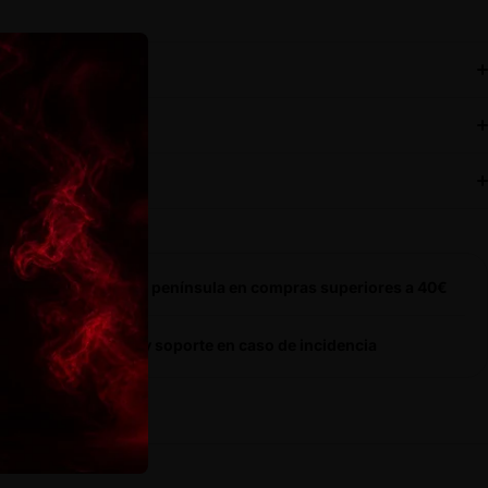
Haz una pregunta
Compartir
ripción
os y devoluciones
pra 100% segura
res de cáñamo premium cultivadas en Europa
a resellable a prueba de olor
gramos
vío gratis en toda la península en compras superiores a 40€
oductos revisados y soporte en caso de incidencia
631 456 698