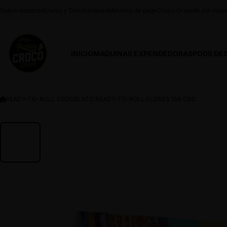
Saltar al contenido
Sobre nosotros
Envíos y Devoluciones
Métodos de pago
Croco Green
Al por may
INICIO
MAQUINAS EXPENDEDORAS
PODS DE
READY-TO-ROLL CBD
GELATO READY-TO-ROLL FLORES 15R CBD