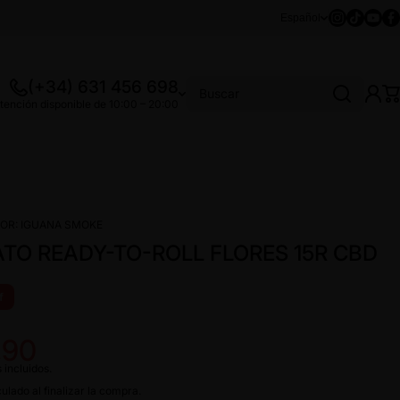
Instagram
Tiktok
Youtu
Fa
Español
(+34) 631 456 698
Buscar
tención disponible de 10:00 – 20:00
OR:
IGUANA SMOKE
TO READY-TO-ROLL FLORES 15R CBD
f
,90
 incluidos.
ulado al finalizar la compra.