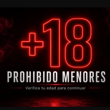
Desc
Enví
Com
Flo
Bols
15 
En
Pr