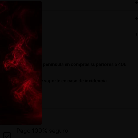
ripción
: 12% / THC: < 0,2%
os y devoluciones
inante Sativa
a fuerte y muy reconocible por los amantes de esta variedad
pra 100% segura
vío gratis en toda la península en compras superiores a 40€
oductos revisados y soporte en caso de incidencia
631 456 698
Pago 100% seguro