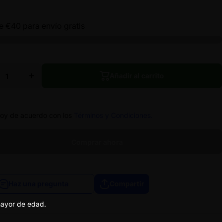
te
€40
para envío gratis
uir
Aumentar
dad
cantidad
a
para
Añadir al carrito
SIA
AMNESIA
RES
- FLORES
Añadir al carrito
3GR
CBD 3GR
toy de acuerdo con los
Términos y Condiciones.
Comprar ahora
Haz una pregunta
Compartir
Haz una pregunta
Compartir
 mayor de edad.