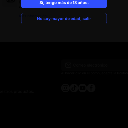
Descubre cómo funcionan nuestras maquinas
Sí, tengo más de 18 años.
expendedoras.
Sí, tengo más de 18 años.
Más información
No soy mayor de edad, salir
No soy mayor de edad, salir
Correo electrónico
Al hacer clic en el botón, acepta la
Políti
instagramcom/crocospain
tiktokcom/@crocospain
youtubecom/@crocosp
facebookcom/croco
uestros productos.