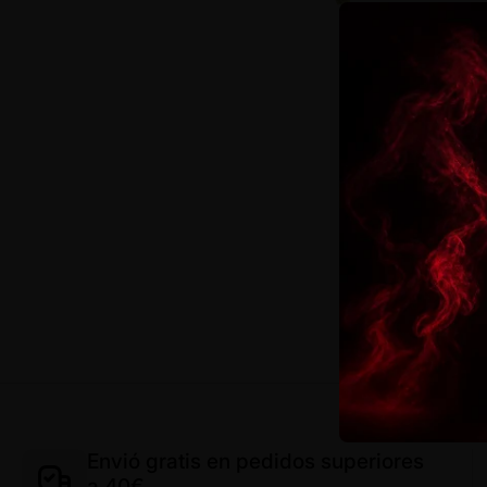
Envió gratis en pedidos superiores
a 40€