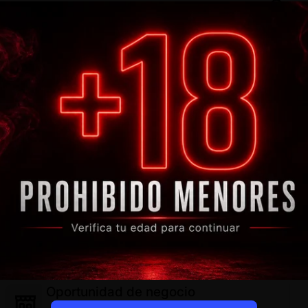
Desc
CBD
Enví
Dom
Arom
Com
En
Pr
Oportunidad de negocio