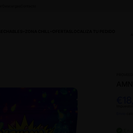
or
Descargas
Contacto
SECHABLES
ZONA CHILL
OFERTAS
LOCALIZA TU PEDIDO
A
PROVEED
AMNE
€18
Impuestos
Envío
calc
¡En 