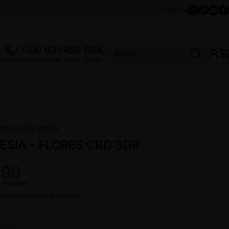
Instagram
Tiktok
Youtu
Fa
Español
(+34) 631 456 698
Buscar
tención disponible de 10:00 – 20:00
OR:
IGUANA SMOKE
SIA - FLORES CBD 3GR
,90
 incluidos.
ulado al finalizar la compra.
stock!