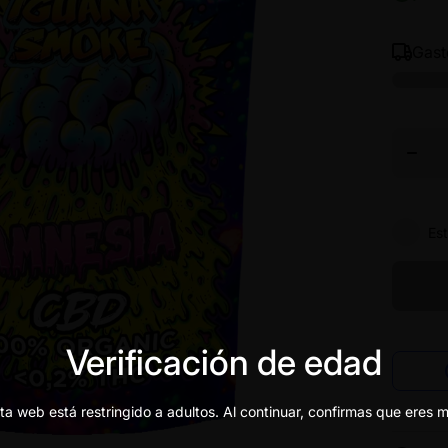
Gas
Dismin
canti
par
AMNE
- FLO
CBD 
Es
Verificación de edad
ta web está restringido a adultos. Al continuar, confirmas que eres