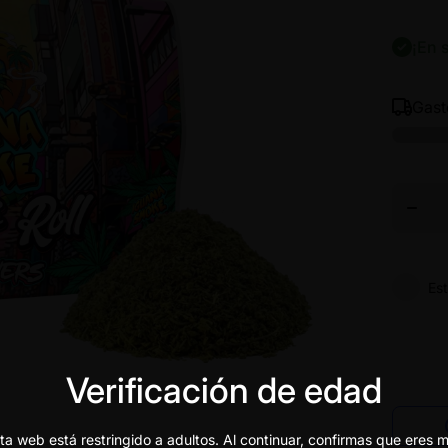
¡En 
Gas
Disminu
cantid
para
GELA
READ
TO-
ROL
FLOR
15R C
Es
Verificación de edad
ta web está restringido a adultos. Al continuar, confirmas que eres