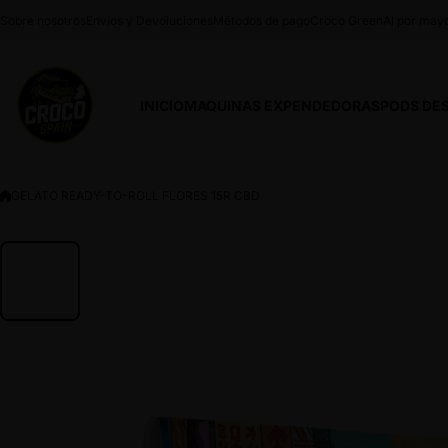
Saltar al contenido
Sobre nosotros
Envíos y Devoluciones
Métodos de pago
Croco Green
Al por may
INICIO
MAQUINAS EXPENDEDORAS
PODS DE
GELATO READY-TO-ROLL FLORES 15R CBD