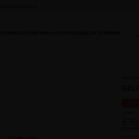
or
Descargas
Contacto
SECHABLES
ZONA CHILL
OFERTAS
LOCALIZA TU PEDIDO
A
PROVEED
GELA
23% of
€21,90
€16
Impuestos
Envío
calc