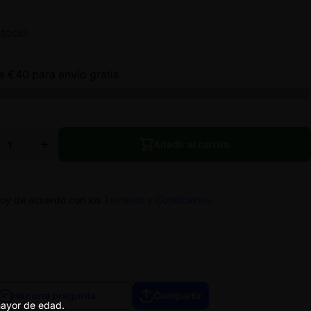
stock!
te
€40
para envío gratis
ir
Aumentar
ad
cantidad
para
TO
GELATO
Añadir al carrito
Y-
READY-
TO-ROLL
L
Añadir al carrito
FLORES
ES
15R CBD
BD
toy de acuerdo con los
Términos y Condiciones.
Haz una pregunta
Compartir
 mayor de edad.