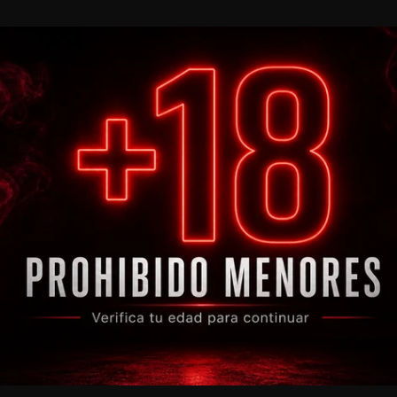
Desc
Enví
Com
Flo
Bols
15 
En
Pr