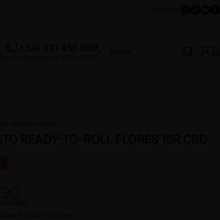
Instagram
Tiktok
Youtu
Fa
Español
(+34) 631 456 698
Buscar
tención disponible de 10:00 – 20:00
OR:
IGUANA SMOKE
TO READY-TO-ROLL FLORES 15R CBD
f
,90
 incluidos.
ulado al finalizar la compra.