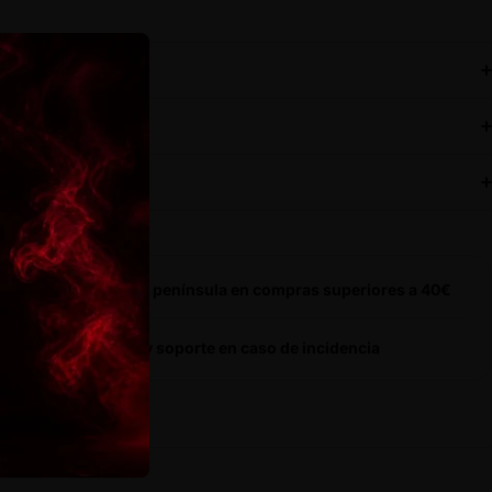
Haz una pregunta
Compartir
ripción
os y devoluciones
pra 100% segura
res de cáñamo premium cultivadas en Europa
a resellable a prueba de olor
gramos
vío gratis en toda la península en compras superiores a 40€
oductos revisados y soporte en caso de incidencia
631 456 698