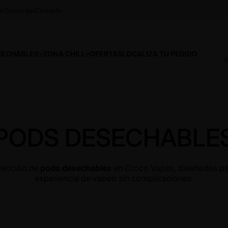
or
Descargas
Contacto
SECHABLES
ZONA CHILL
OFERTAS
LOCALIZA TU PEDIDO
A
PODS DESECHABLE
lección de
pods desechables
en Croco Vapes, diseñados par
experiencia de vapeo sin complicaciones.