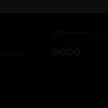
Correo electrónico
Al hacer clic en el botón, acepta la
Políti
instagramcom/crocospain
tiktokcom/@crocospain
youtubecom/@crocosp
facebookcom/croco
uestros productos.