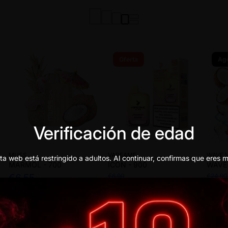
Oferta
Ag
Verificación de edad
MUSS
VAPEAME
WAVE 
ta web está restringido a adultos. Al continuar, confirmas que eres
MARMOL - 700
ICON - 900
WAVE
€6,55
€6,90
€24,90
€6,55
€21,