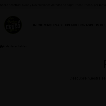
Saltar al contenido
Sobre nosotros
Envíos y Devoluciones
Métodos de pago
Croco Green
Al por may
INICIO
MAQUINAS EXPENDEDORAS
PODS DE
Pods desechables
Descubre nuestra se