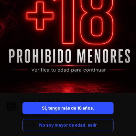
Oportunidad de negocio
Sí, tengo más de 18 años.
Descubre cómo funcionan nuestras maquinas
expendedoras.
Sí, tengo más de 18 años.
No soy mayor de edad, salir
Más información
No soy mayor de edad, salir