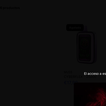
6 productos
Agotado
MUSS
El acceso a es
CYBERFLEX - 25000
€17,99