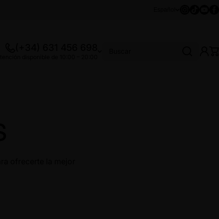
Instagram
Tiktok
Youtu
Fa
Español
(+34) 631 456 698
Buscar
tención disponible de 10:00 – 20:00
S
a ofrecerte la mejor