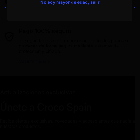
No soy mayor de edad, salir
Descubre cómo funcionan nuestras maquinas
expendedoras.
Más información
Pago 100% seguro
Tu seguridad es nuestra prioridad. Todos los pagos se
procesan de forma segura mediante sistemas de
protección y cifrado.
Más información
Actualizaciones exclusivas
Únete a Croco Spain
Recibe ofertas exclusivas, novedades y acceso antes que nadie a
nuestros productos.